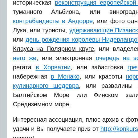
историческая
реконструкция европейской
туманного Альбиона, или виноград
контрабандисты в Андорре
, или фото од
Лука, или туристы,
удерживающие Пизанск
или
день рождения королевы Нидерландо
Клауса на Полярном круге
, или владел
него же
, или электронная
очередь на э
регата
в Хорватии
, или забастовка
гре
набережная
в Монако
, или красоты
нор
кулинарного шедевра
, или развалины 
Балтийском Море или Финском зал
Средиземном море.
Интересная ассоциация, плюс архив с фот
удачи и Вы получаете приз от
http://konkurs