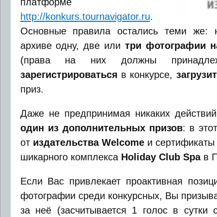
платформе
http://konkurs.tournavigator.ru
.
Основные правила остались теми же: 
архиве одну, две или
три фотографии н
(права на них должны принадлеж
зарегистрироваться
в конкурсе,
загрузи
приз.
Даже не предпринимая никаких действий
один из дополнительных призов
: в это
от
издательства
Welcome
и сертификаты 
шикарного комплекса
Holiday Club Spa
в П
Если Вас привлекает проактивная позиц
фотографии среди конкурсных, Вы призыва
за неё (засчитывается 1 голос в сутки 