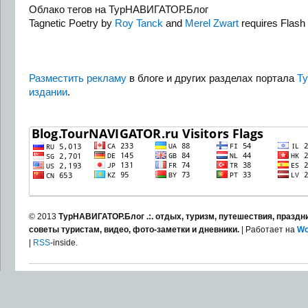
Облако тегов на ТурНАВИГАТОР.Блог
Tagnetic Poetry by
Roy Tanck
and
Merel Zwart
requires Flash 
Разместить рекламу
в блоге и других разделах портала
Т
издании
.
© 2013
ТурНАВИГАТОР.Блог .:. отдых, туризм, путешествия, праздни
советы туристам, видео, фото-заметки и дневники.
| Работает на
Wo
|
RSS
-inside.