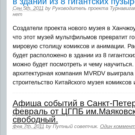
в здании из 8 гигантских пузы
Сен 5th, 2011
by
Руководитель проекта Турнавига
нет
Создатели проекта нового музея в Ханчжоу
что этот музей мультфильмов превратит го
мировую столицу комиксов и анимации. Ра
будет расположено в здании из 8 гигантски
можно будет посмотреть и чему научиться.
архитектурная компания MVRDV выиграла 
строительство Китайского музея комиксов и
Афиша событий в Санкт-Петер
февраль от ЦГПБ им.Маяковск
свободный.
Фев 7th, 2011
by
Путный советчик
.
Один коммент