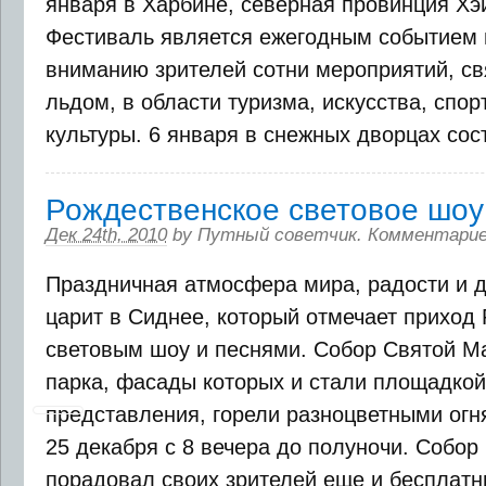
января в Харбине, северная провинция Хэ
Фестиваль является ежегодным событием 
вниманию зрителей сотни мероприятий, св
льдом, в области туризма, искусства, спор
культуры. 6 января в снежных дворцах состо
Рождественское световое шоу
Дек 24th, 2010
by
Путный советчик
.
Комментарие
Праздничная атмосфера мира, радости и 
царит в Сиднее, который отмечает приход
световым шоу и песнями. Собор Святой Ма
парка, фасады которых и стали площадкой
представления, горели разноцветными огн
25 декабря с 8 вечера до полуночи. Собо
порадовал своих зрителей еще и бесплатны