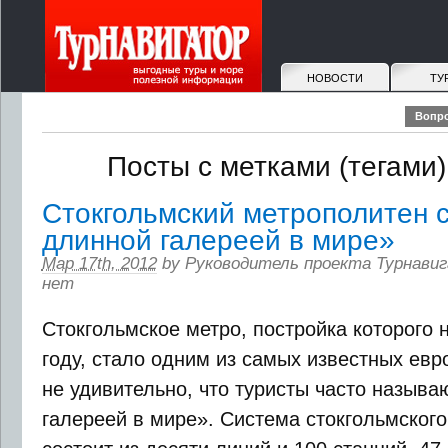
НОВОСТИ
ТУ
Вопро
Посты с метками (тегами):
Стокгольмский метрополитен 
длинной галереей в мире»
Мар 17th, 2012
by
Руководитель проекта Турнавиг
нет
Стокгольмское метро, постройка которого 
году, стало одним из самых известных евр
не удивительно, что туристы часто называ
галереей в мире». Система стокгольмског