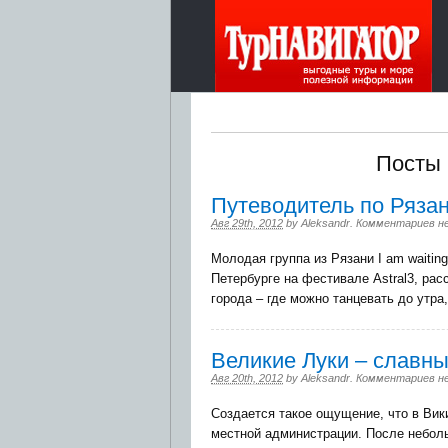
Посты 
Путеводитель по Ряза
Авг 29th, 2012
by
Aleksandr
.
Комментариев н
Молодая группа из Рязани I am waiting
Петербурге на фестивале Astral3, ра
города – где можно танцевать до утр
Великие Луки – славны
Авг 20th, 2012
by
Aleksandr
.
Комментариев н
Создается такое ощущение, что в Вик
местной администрации. После неболь