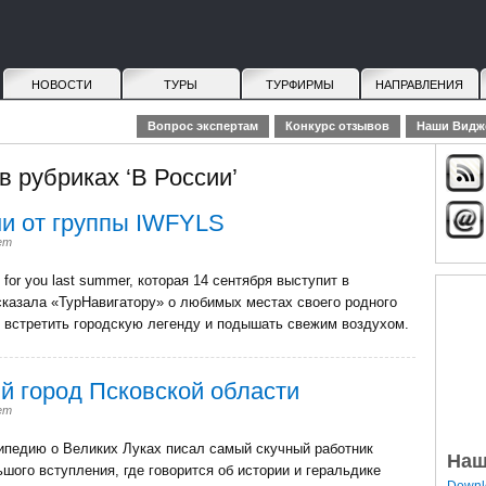
НОВОСТИ
ТУРЫ
ТУРФИРМЫ
НАПРАВЛЕНИЯ
Вопрос экспертам
Конкурс отзывов
Наши Видж
в рубриках ‘В России’
ни от группы IWFYLS
ет
 for you last summer, которая 14 сентября выступит в
ссказала «ТурНавигатору» о любимых местах своего родного
а, встретить городскую легенду и подышать свежим воздухом.
й город Псковской области
ет
ипедию о Великих Луках писал самый скучный работник
Наш
шого вступления, где говорится об истории и геральдике
Downlo