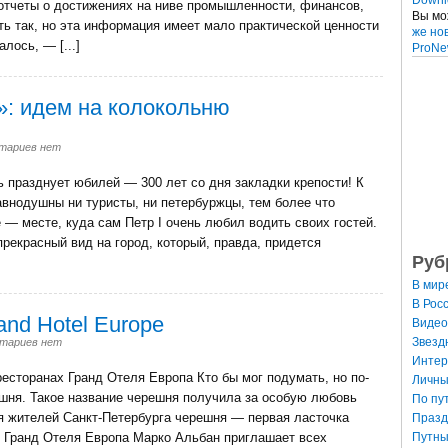
отчеты о достижениях на ниве промышленности, финансов,
Вы мо
ть так, но эта информация имеет мало практической ценности
же но
лось, — [...]
ProNe
»: идем на колокольню
тариев нет
ь празднует юбилей — 300 лет со дня закладки крепости! К
внодушны ни туристы, ни петербуржцы, тем более что
 — месте, куда сам Петр I очень любил водить своих гостей.
рекрасный вид на город, который, правда, придется
Руб
В мир
В Рос
and Hotel Europe
Видео
Звезд
тариев нет
Интер
торанах Гранд Отеля Европа Кто бы мог подумать, но по-
Личны
шня. Такое название черешня получила за особую любовь
По пу
я жителей Санкт-Петербурга черешня — первая ласточка
Празд
Путны
р Гранд Отеля Европа Марко Альбан приглашает всех