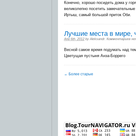
Конечно, хорошо посидеть дома у гор
великолепно посетить замечательные 
Иртыш, самый большой приток Оби.
Лучшие места в мире,
Апр 6th, 2012
by
Aleksandr
.
Комментариев не
Весной самое время подумать над тем
Цветущая пустыня Анза-Боррего
← Более старые