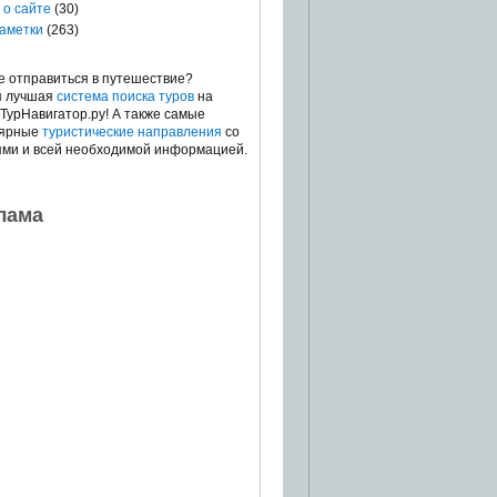
 о сайте
(30)
аметки
(263)
е отправиться в путешествие?
я лучшая
система поиска туров
на
 ТурНавигатор.ру! А также самые
лярные
туристические направления
со
ями и всей необходимой информацией.
лама