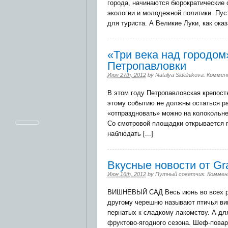
города, начинаются бюрократические 
экологии и молодежной политики. Пус
для туриста. А Великие Луки, как оказа
«Три века над городом
Петропавловки
Июн 27th, 2012
by
Natalya Sidelnikova
.
Коммен
В этом году Петропавловская крепост
этому событию не должны остаться ра
«отпраздновать» можно на колокольне
Со смотровой площадки открывается п
наблюдать [...]
Вкусные новости от Gr
Июн 16th, 2012
by
Путный советчик
.
Коммен
ВИШНЕВЫЙ САД Весь июнь во всех рес
другому черешню называют птичья ви
пернатых к сладкому лакомству. А дл
фруктово-ягодного сезона. Шеф-пова