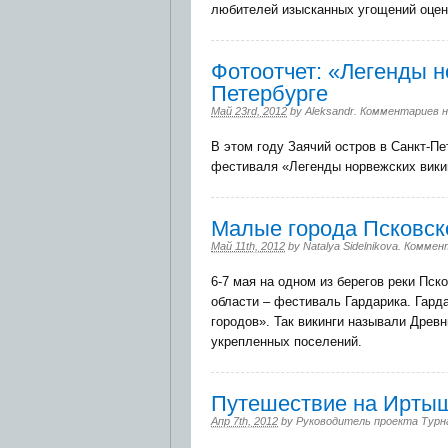
любителей изысканных угощений оцени
Фотоотчет: «Легенды н
Петербурге
Май 23rd, 2012
by
Aleksandr
.
Комментариев 
В этом году Заячий остров в Санкт-Пе
фестиваля «Легенды норвежских вики
Малые города Псковск
Май 11th, 2012
by
Natalya Sidelnikova
.
Коммен
6-7 мая на одном из берегов реки Пс
области – фестиваль Гардарика. Гард
городов». Так викинги называли Древ
укрепленных поселений.
Путешествие на Ирты
Апр 7th, 2012
by
Руководитель проекта Турн