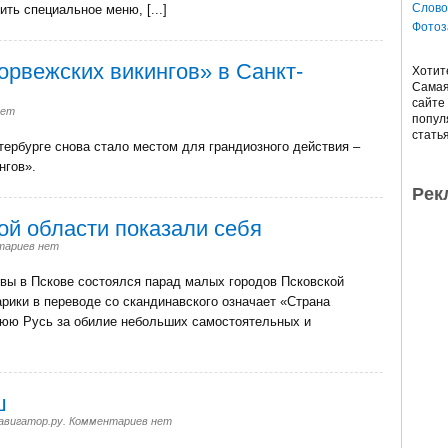
Слово
ть специальное меню, [...]
Фотоз
орвежских викингов» в Санкт-
Хотит
Сама
сайте
нет
попу
стать
тербурге снова стало местом для грандиозного действия –
нгов».
Рек
ой области показали себя
тариев нет
ковы в Пскове состоялся парад малых городов Псковской
арики в переводе со скандинавского означает «Страна
нюю Русь за обилие небольших самостоятельных и
ш
авигатор.ру
.
Комментариев нет