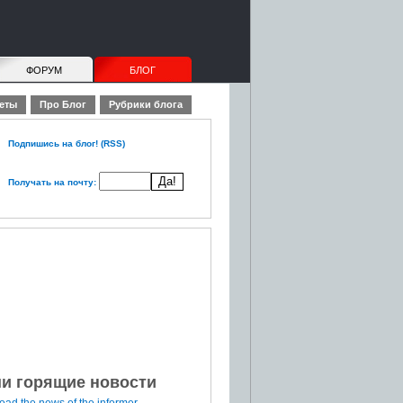
ФОРУМ
БЛОГ
еты
Про Блог
Рубрики блога
Подпишись на блог! (RSS)
Получать на почту:
и горящие новости
ad the news of the informer...