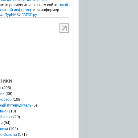
жете разместить на своем сайте
такой
востной информер
или информер
ws.ТурНАВИГАТОР.ру
рики
е
(405)
сии
(39)
-обзор
(108)
ный путеводитель
(6)
вью
(113)
й опыт
(29)
ти
(94)
ники
(104)
е Советы
(171)