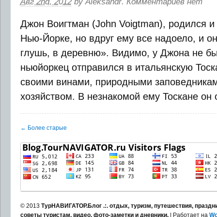
Авг 2nd, 2012
by
Aleksandr
.
Комментариев нет
Джон Воигтман (John Voigtman), родился и
Нью-Йорке, но вдруг ему все надоело, и о
глушь, в деревню». Видимо, у Джона не бы
ньюйоркец отправился в итальянскую Тоска
своими винами, природными заповедникам
хозяйством. В незнакомой ему Тоскане он от
← Более старые
© 2013
ТурНАВИГАТОР.Блог .:. отдых, туризм, путешествия, праздни
советы туристам, видео, фото-заметки и дневники.
| Работает на
Wo