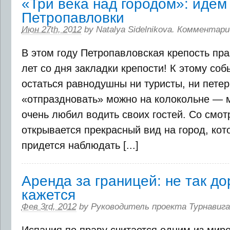
«Три века над городом»: идем
Петропавловки
Июн 27th, 2012
by
Natalya Sidelnikova
.
Комментари
В этом году Петропавловская крепость пр
лет со дня закладки крепости! К этому со
остаться равнодушны ни туристы, ни петер
«отпраздновать» можно на колокольне — ме
очень любил водить своих гостей. Со смо
открывается прекрасный вид на город, кот
придется наблюдать [...]
Аренда за границей: не так дор
кажется
Фев 3rd, 2012
by
Руководитель проекта Турнавига