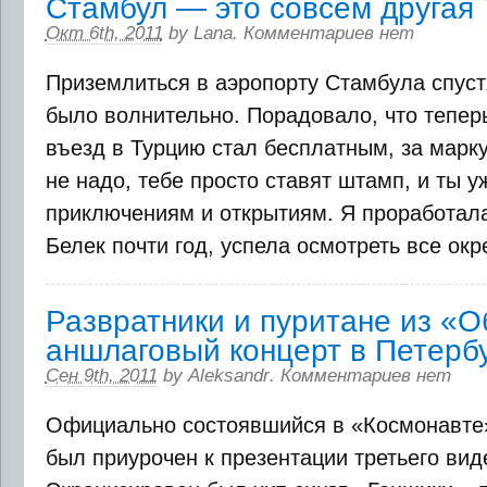
Стамбул — это совсем другая
Окт 6th, 2011
by
Lana
.
Комментариев нет
Приземлиться в аэропорту Стамбула спуст
было волнительно. Порадовало, что тепер
въезд в Турцию стал бесплатным, за марку
не надо, тебе просто ставят штамп, и ты у
приключениям и открытиям. Я проработала
Белек почти год, успела осмотреть все окре
Развратники и пуритане из «О
аншлаговый концерт в Петерб
Сен 9th, 2011
by
Aleksandr
.
Комментариев нет
Официально состоявшийся в «Космонавте»
был приурочен к презентации третьего вид