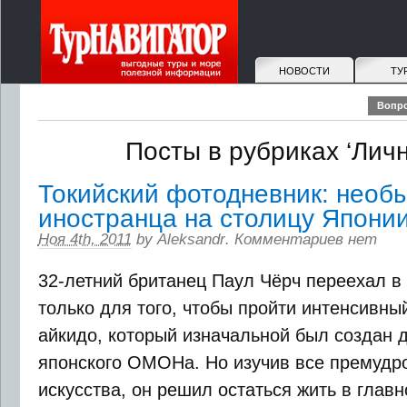
НОВОСТИ
ТУ
Вопро
Посты в рубриках ‘Лич
Токийский фотодневник: необ
иностранца на столицу Япони
Ноя 4th, 2011
by
Aleksandr
.
Комментариев нет
32-летний британец Паул Чёрч переехал в 
только для того, чтобы пройти интенсивны
айкидо, который изначальной был создан 
японского ОМОНа. Но изучив все премудро
искусства, он решил остаться жить в глав