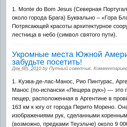
1. Monte do Bom Jesus (Северная Португа
около города Брага) Буквально – «Гора Бл
Потрясающей красоты архитектурное соор
лестница в небо (символ святого пути).
Укромные места Южной Амер
забудьте посетить!
Дек 6th, 2010
by
Путный советчик
.
Комментариев
1. Куэва-де-лас-Манос, Рио Пинтурас, Арге
Манос (по-испански «Пещера рук») — это 
пещер, расположенная в Аргентине в пров
163 км к югу от города Перито Морено. Он
изображениями рук, сделанными коренны
(возможно, предками Теуэльче) около 9 00