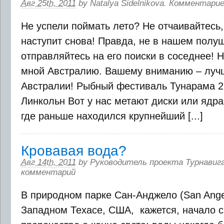
Авг 25th, 2011
by
Natalya Sidelnikova
.
Комментарие
Не успели поймать лето? Не отчаивайтесь,
наступит снова! Правда, не в нашем полу
отправляйтесь на его поиски в соседнее!
мной Австралию. Вашему вниманию – лучш
Австралии! Рыбный фестиваль Тунарама 26
Линкольн Вот у нас метают диски или ядра
где раньше находился крупнейший [...]
Кровавая вода?
Авг 14th, 2011
by
Руководитель проекта Турнавиг
комментарий
В природном парке Сан-Анджело (San Angel
Западном Техасе, США, кажется, начало 