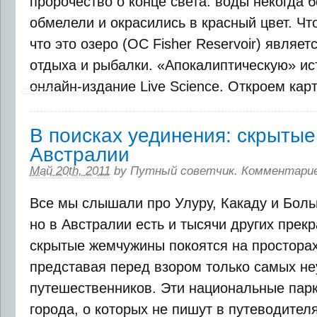
пророчество о конце света: воды некогда б
обмелели и окрасились в красный цвет. Чт
что это озеро (OC Fisher Reservoir) явля
отдыха и рыбалки. «Апокалиптическую» ис
онлайн-издание Live Science. Откроем карты
В поисках уединения: скрыты
Австралии
Май 20th, 2011
by
Путный советчик
.
Комментари
Все мы слышали про Улуру, Какаду и Бол
но в Австралии есть и тысячи других прекр
скрытые жемчужины покоятся на просторах
представая перед взором только самых н
путешественников. Эти национальные пар
города, о которых не пишут в путеводител