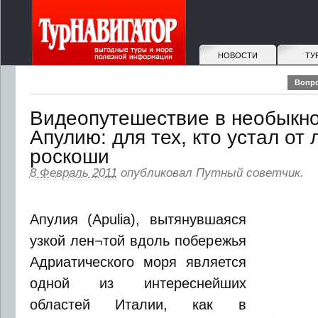
НОВОСТИ
ТУ
Вопро
Видеопутешествие в необыкн
Апулию: для тех, кто устал от
роскоши
8 Февраль 2011
опубликовал
Путный советчик
.
Апулия (Apulia), вытянувшаяся
узкой лен¬той вдоль побережья
Адриатического моря является
одной из интереснейших
областей Италии, как в