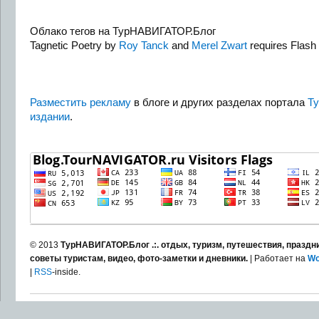
Облако тегов на ТурНАВИГАТОР.Блог
Tagnetic Poetry by
Roy Tanck
and
Merel Zwart
requires Flash 
Разместить рекламу
в блоге и других разделах портала
Т
издании
.
© 2013
ТурНАВИГАТОР.Блог .:. отдых, туризм, путешествия, праздни
советы туристам, видео, фото-заметки и дневники.
| Работает на
Wo
|
RSS
-inside.