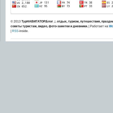
© 2013
ТурНАВИГАТОР.Блог .:. отдых, туризм, путешествия, праздни
советы туристам, видео, фото-заметки и дневники.
| Работает на
Wo
|
RSS
-inside.