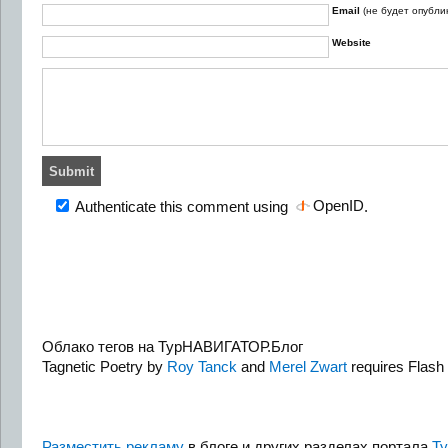
Email
(не будет опубли
Website
OpenID
Authenticate this comment using
.
Облако тегов на ТурНАВИГАТОР.Блог
Tagnetic Poetry by
Roy Tanck
and
Merel Zwart
requires Flash 
Разместить рекламу
в блоге и других разделах портала
Т