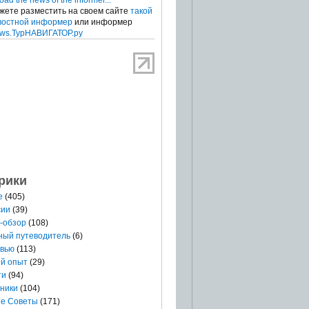
жете разместить на своем сайте
такой
востной информер
или информер
ws.ТурНАВИГАТОР.ру
рики
е
(405)
сии
(39)
-обзор
(108)
ный путеводитель
(6)
вью
(113)
й опыт
(29)
ти
(94)
ники
(104)
е Советы
(171)