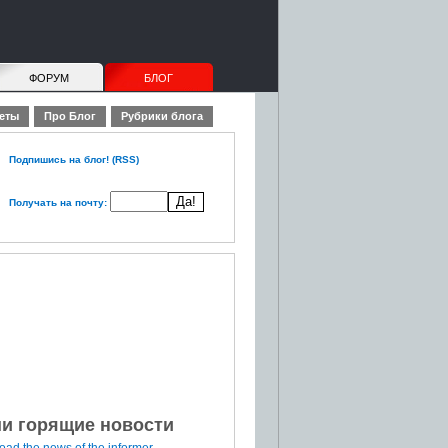
ФОРУМ
БЛОГ
еты
Про Блог
Рубрики блога
Подпишись на блог! (RSS)
Получать на почту:
и горящие новости
ad the news of the informer...