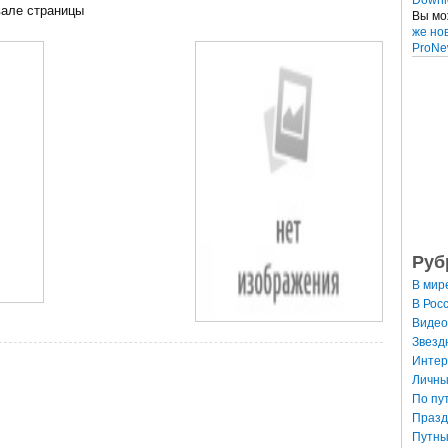
вале страницы
Вы мо
же но
ProNe
Руб
В мир
В Рос
Видео
Звезд
Интер
Личны
По пу
Празд
Путны