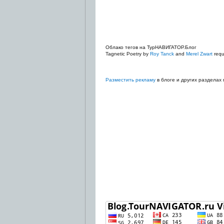
Облако тегов на ТурНАВИГАТОР.Блог
Tagnetic Poetry by
Roy Tanck
and
Merel Zwart
requi
Разместить рекламу
в блоге и других разделах