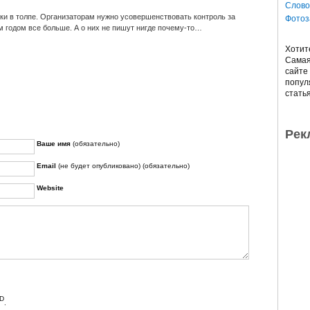
Слово
ики в толпе. Организаторам нужно усовершенствовать контроль за
Фотоз
 годом все больше. А о них не пишут нигде почему-то…
Хотит
Сама
сайте
попу
стать
Рек
Ваше имя
(обязательно)
Email
(не будет опубликовано) (обязательно)
Website
D
.