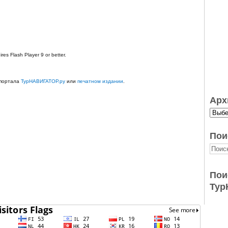
res Flash Player 9 or better.
 портала
ТурНАВИГАТОР.ру
или
печатном издании
.
Арх
Пои
Пои
Тур