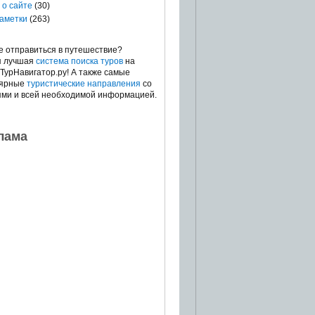
 о сайте
(30)
аметки
(263)
е отправиться в путешествие?
я лучшая
система поиска туров
на
 ТурНавигатор.ру! А также самые
лярные
туристические направления
со
ями и всей необходимой информацией.
лама