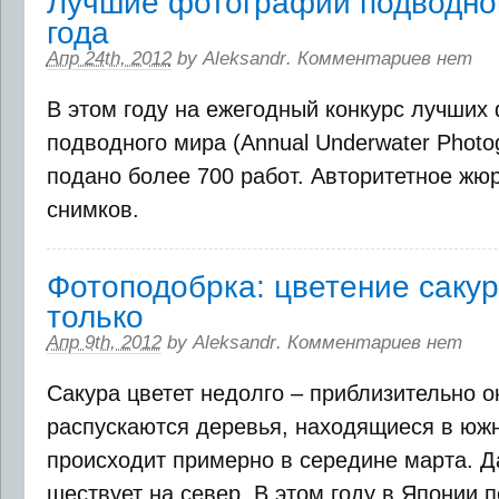
Лучшие фотографии подводно
года
Апр 24th, 2012
by
Aleksandr
.
Комментариев нет
В этом году на ежегодный конкурс лучших
подводного мира (Annual Underwater Photo
подано более 700 работ. Авторитетное жю
снимков.
Фотоподобрка: цветение сакур
только
Апр 9th, 2012
by
Aleksandr
.
Комментариев нет
Сакура цветет недолго – приблизительно 
распускаются деревья, находящиеся в южн
происходит примерно в середине марта. Д
шествует на север. В этом году в Японии 