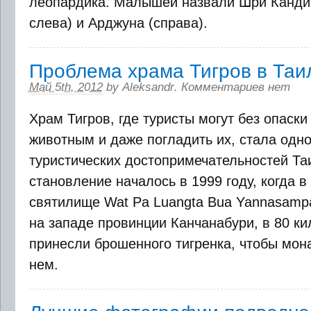
леопардика. Малышей назвали Шри Канди
слева) и Арджуна (справа).
Проблема храма Тигров в Таи
Май 5th, 2012
by
Aleksandr
.
Комментариев нет
Храм Тигров, где туристы могут без опаск
животным и даже погладить их, стала одно
туристических достопримечательностей Та
становление началось в 1999 году, когда в
святилище Wat Pa Luangta Bua Yannasamp
на западе провинции Канчанабури, в 80 ки
принесли брошенного тигренка, чтобы мон
нем.