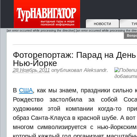
НОВОСТИ
ТУ
[an error occurred while processing the directive]
[an error occurred while processing the dire
Вопро
Фоторепортаж: Парад на День
Нью-Йорке
28 Ноябрь 2011
опубликовал
Aleksandr
.
В
США
, как мы знаем, праздники сильно
Рождество застолбила за собой Coc
художники этой компании когда-то при
образ Санта-Клауса в красной шубе. А во
многом символизируется с нью-йоркским
который каждый год организует масштабны