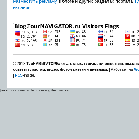
Разместить рекламу
в блоге и других разделах портала
Т
издании
.
© 2013
ТурНАВИГАТОР.Блог .:. отдых, туризм, путешествия, праздни
советы туристам, видео, фото-заметки и дневники.
| Работает на
Wo
|
RSS
-inside.
[an error occurred while processing the directive]