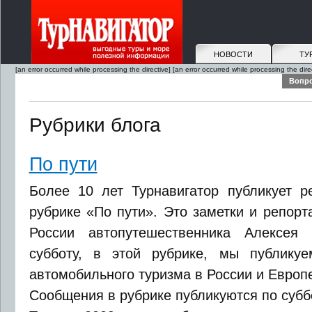
НОВОСТИ
ТУ
[an error occurred while processing the directive]
[an error occurred while processing the dire
Вопро
Рубрики блога
По пути
Более 10 лет Турнавигатор публикует р
рубрике «По пути». Это заметки и репорт
России автопутешественника Алексея 
субботу, в этой рубрике, мы публику
автомобильного туризма в России и Европ
Сообщения в рубрике публикуются по субб