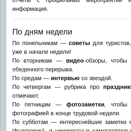
отчеты с профильных мероприятий и
информация.
По дням недели
По понельникам —
советы
для туристов,
уже в начале недели!
По вторникам —
видео
-обзоры, чтобы
обеденного перерыва.
По средам —
интервью
со звездой.
По четвергам — рубрика про
праздни
отмечают.
По пятницам —
фотозаметки
, чтобы 
фотографией в конце трудовой недели.
По субботам — интереснейшие заметки о
Игнаткович), и неизвестных самостоятел