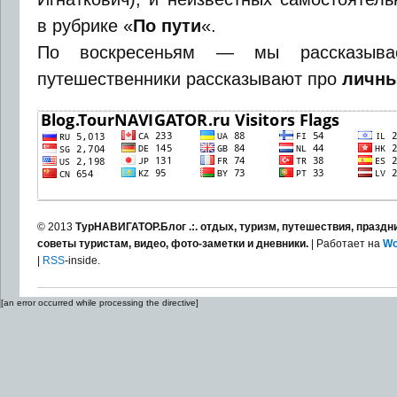
в рубрике «
По пути
«.
По воскресеньям — мы рассказы
путешественники рассказывают про
личны
© 2013
ТурНАВИГАТОР.Блог .:. отдых, туризм, путешествия, праздни
советы туристам, видео, фото-заметки и дневники.
| Работает на
Wo
|
RSS
-inside.
[an error occurred while processing the directive]