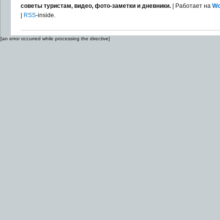
советы туристам, видео, фото-заметки и дневники.
| Работает на
Wo
|
RSS
-inside.
[an error occurred while processing the directive]