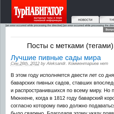
НОВОСТИ
ТУ
[an error occurred while processing the directive]
[an error occurred while processing the dire
Вопро
Посты с метками (тегами):
Лучшие пивные сады мира
Сен 26th, 2012
by
Aleksandr
.
Комментариев нет
В этом году исполняется двести лет со дн
баварских пивных садов, ставших впосле
и распространившихся по всему миру. Но 
Мюнхене, когда в 1812 году баварский коро
согласно которому пиво должно подаваться
было сварено. Благодаря этому указу появи