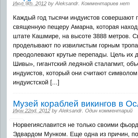
Июл 9th, 2012
by
Aleksandr
.
Комментариев нет
Каждый год тысячи индуистов совершают 
священную пещеру Амарна, которая наход
штате Кашмире, на высоте 3888 метров. Св
проделывают по извилистым горным тропам
преодолевают крутые перепады. Цель их д
Шивы», гигантский ледяной сталагмит, объ
индуистов, который они считают символом
индуистской [...]
Музей кораблей викингов в Ос
Июн 22nd, 2012
by
Aleksandr
.
Один комментарий
Норвегияславится не только своими фьор
Эдвардом Мунком. Еще одна из причин, по