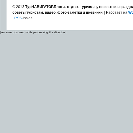
© 2013
ТурНАВИГАТОР.Блог .:. отдых, туризм, путешествия, праздни
советы туристам, видео, фото-заметки и дневники.
| Работает на
Wo
|
RSS
-inside.
[an error occurred while processing the directive]