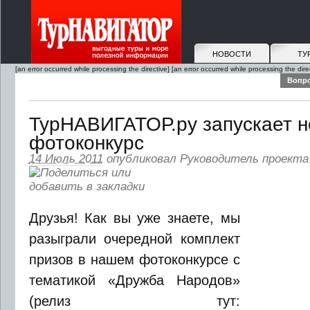
НОВОСТИ
ТУ
[an error occurred while processing the directive]
[an error occurred while processing the dire
Вопро
ТурНАВИГАТОР.ру запускает 
фотоконкурс
14 Июль 2011
опубликовал
Руководитель проекта
Друзья! Как вы уже знаете, мы
разыграли очередной комплект
призов в нашем фотоконкурсе с
тематикой «Дружба Народов»
(релиз тут: