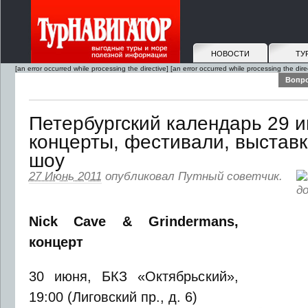
НОВОСТИ
ТУ
[an error occurred while processing the directive]
[an error occurred while processing the dire
Вопро
Петербургский календарь 29 
концерты, фестивали, выставк
шоу
27 Июнь 2011
опубликовал
Путный советчик
.
Nick Cave & Grindermans,
концерт
30 июня, БКЗ «Октябрьский»,
19:00 (Лиговский пр., д. 6)