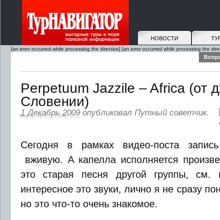
НОВОСТИ
ТУ
[an error occurred while processing the directive]
[an error occurred while processing the dire
Вопро
Perpetuum Jazzile – Africa (от 
Словении)
1 Декабрь 2009
опубликовал
Путный советчик
.
Сегодня в рамках видео-поста запис
вживую. А капелла исполняется произве
это старая песня другой группы, см. 
интересное это звуки, лично я не сразу по
но это что-то очень знакомое.