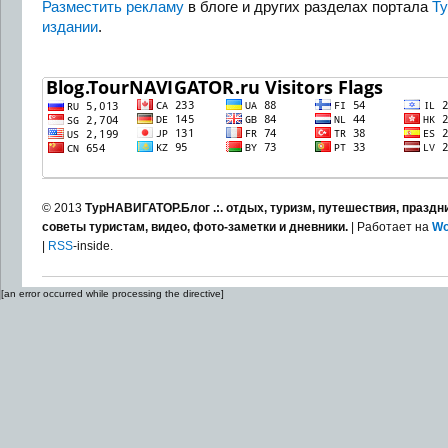
Разместить рекламу
в блоге и других разделах портала
Т
издании
.
© 2013
ТурНАВИГАТОР.Блог .:. отдых, туризм, путешествия, праздни
советы туристам, видео, фото-заметки и дневники.
| Работает на
Wo
|
RSS
-inside.
[an error occurred while processing the directive]